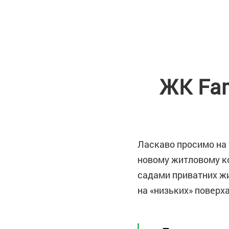
ЖК Fam
Ласкаво просимо на 
новому житловому к
садами приватних жи
на «низьких» поверха