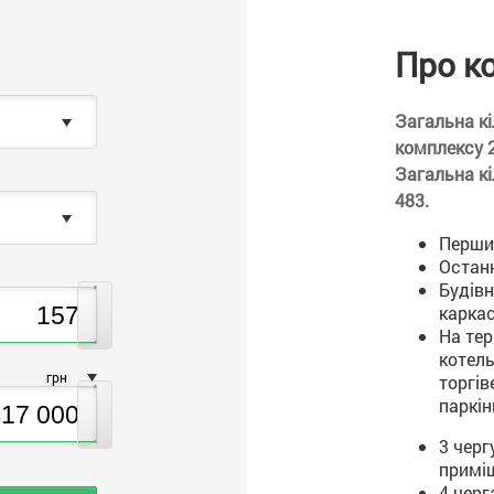
Про к
Загальна к
комплексу 
Загальна кіл
483.
Перший
Останн
Будівн
карка
На тер
котель
грн
торгів
паркін
3 чергу
примі
4 черга