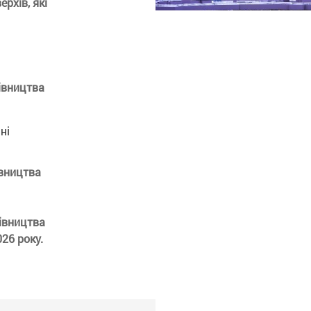
рхів, які
івництва
ані
івництва
дівництва
026 року.