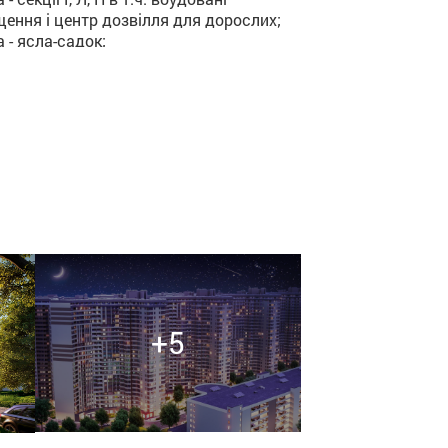
ення і центр дозвілля для дорослих;
а - ясла-садок;
едь - багатофункціональний центр
дського призначення;
у - багаторівневий відкритий паркінг.
+5