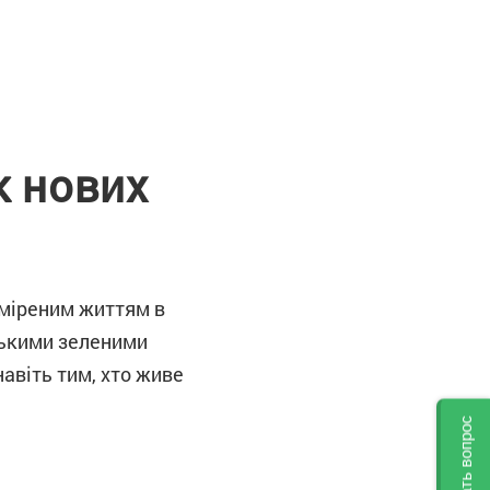
к нових
зміреним життям в
ькими зеленими
авіть тим, хто живе
Задать вопрос