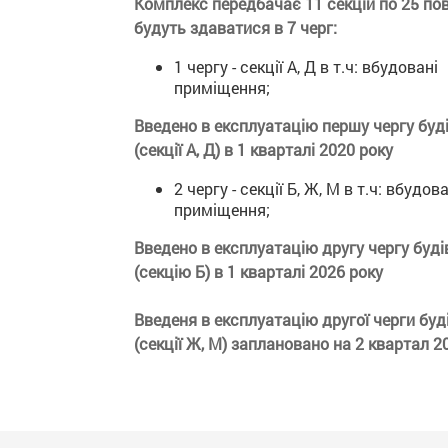
Комплекс передбачає 11 секцій по 25 пове
будуть здаватися в 7 черг:
1 чергу - секції А, Д в т.ч: вбудовані
приміщення;
Введено в експлуатацію першу чергу буд
(секції А, Д) в 1 кварталі 2020 року
2 чергу - секції Б, Ж, М в т.ч: вбудов
приміщення;
Введено в експлуатацію другу чергу буд
(секцію Б) в 1 кварталі 2026 року
Введеня в експлуатацію другої черги бу
(секції Ж, М) заплановано на 2 квартал 2