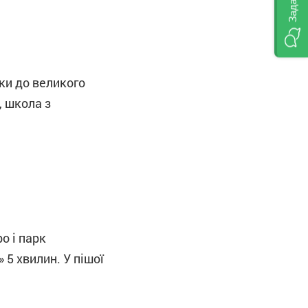
ки до великого
 школа з
о і парк
 5 хвилин. У пішої