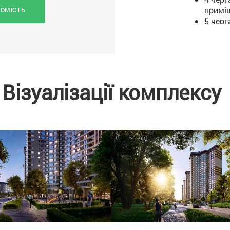
приміщ
ХОМІСТЬ
5 черг
6 очер
грома
7 черг
Візуалізації комплексу