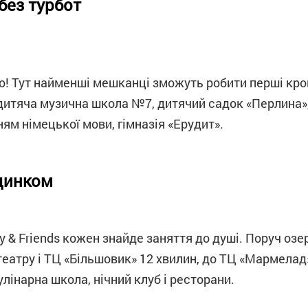
без турбот
ко! Тут найменші мешканці зможуть робити перші кро
дитяча музична школа №7, дитячий садок «Перлина»,
ям німецької мови, гімназія «Ерудит».
удинком
 & Friends кожен знайде заняття до душі. Поруч озер
театру і ТЦ «Більшовик» 12 хвилин, до ТЦ «Мармелад»
улінарна школа, нічний клуб і ресторани.