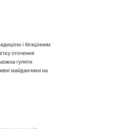
адицією і безцінним
літку оточення
 можна гуляти
тивні майданчики на