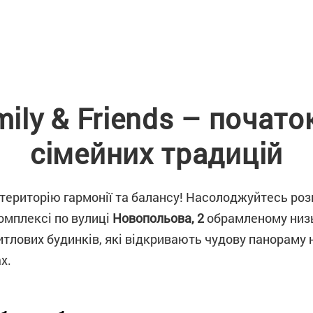
ily & Friends – почато
сімейних традицій
територію гармонії та балансу! Насолоджуйтесь ро
омплексі по вулиці
Новопольова, 2
обрамленому низ
тлових будинків, які відкривають чудову панораму н
х.