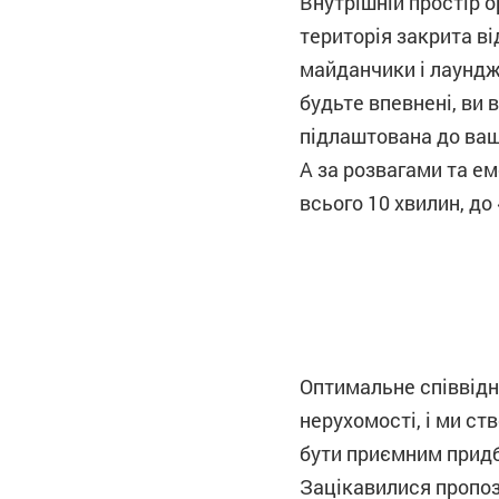
Внутрішній простір 
територія закрита в
майданчики і лаундж
будьте впевнені, ви 
підлаштована до ваш
А за розвагами та е
всього 10 хвилин, до
Оптимальне співвідно
нерухомості, і ми ст
бути приємним прид
Зацікавилися пропоз