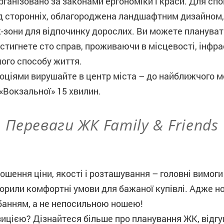
організовано за законами ергономіки і краси. Для с
ід сторонніх, облагороджена ландшафтним дизайном,
-зони для відпочинку дорослих. Ви можете планувати
встигнете сто справ, проживаючи в місцевості, інфра
ого способу життя.
моціями вирушайте в центр міста – до найближчого 
 «Вокзальної» 15 хвилин.
Переваги ЖК Family & Friends
шення ціни, якості і розташування – головні вимоги
ворили комфортні умови для бажаної купівлі. Адже н
банням, а не непосильною ношею!
ицією? Дізнайтеся більше про планування ЖК, відгук