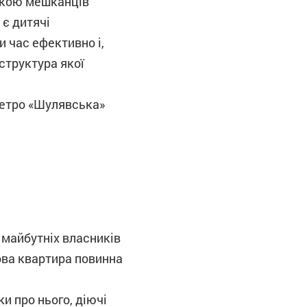
покою мешканців
 є дитячі
 час ефективно і,
структура якої
метро «Шулявська»
 майбутніх власників
ова квартира повинна
и про нього, діючі