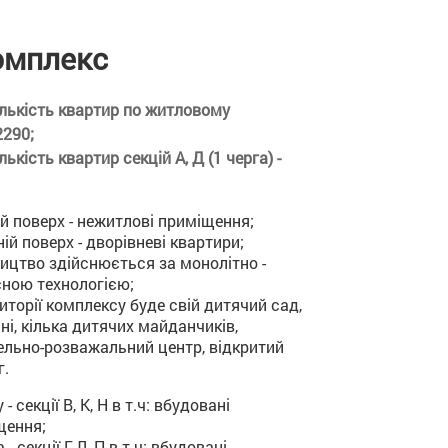
омплекс
ількість квартир по житловому
2290;
ькість квартир секцій А, Д (1 черга) -
 поверх - нежитлові приміщення;
ій поверх - дворівневі квартири;
ицтво здійснюється за монолітно -
сною технологією;
иторії комплексу буде свій дитячий сад,
ні, кілька дитячих майданчиків,
ельно-розважальний центр, відкритий
г.
 - секції В, К, Н в т.ч: вбудовані
щення;
 - секції Г, Л, П в т.ч: вбудовані