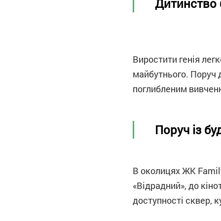
Дитинство 
Виростити генія лег
майбутнього. Поруч 
поглибленим вивченн
Поруч із б
В околицях ЖК Family
«Відрадний», до кіно
доступності сквер, к